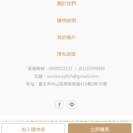
關於我們
購物說明
我的帳戶
隱私政策
客服專線：0800021521 ｜ (02)25099490
信箱：service.tpfish@gmail.com
地址：臺北市中山區民族東路410巷2弄20號
Copyright ©
臺北魚市 | 有身分證的魚專賣店 | 履歷溯源標章生鮮宅
加入購物車
立即購買
配
All Rights Reserved.
Designed by
CYBERBIZ
.