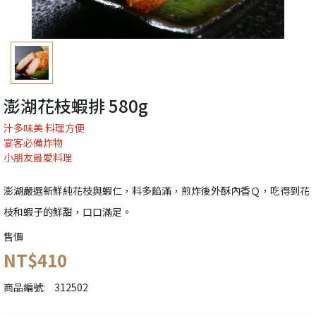
澎湖花枝蝦排 580g
汁多味美 料理方便
宴客必備炸物
小朋友最愛料理
澎湖嚴選新鮮純花枝與蝦仁，料多餡滿，煎炸後外酥內香Ｑ，吃得到花
枝和蝦子的鮮甜，口口滿足。
售價
NT$410
商品編號:
312502