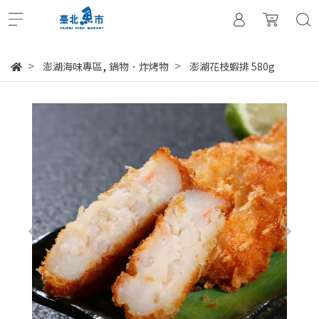
,
澎湖海味專區
鍋物．炸烤物
澎湖花枝蝦排 580g