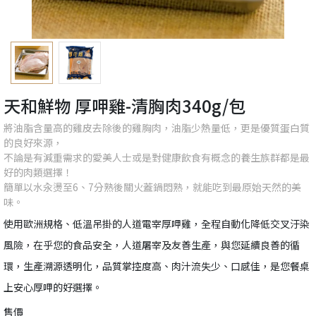
天和鮮物 厚呷雞-清胸肉340g/包
將油脂含量高的雞皮去除後的雞胸肉，油脂少熱量低，更是優質蛋白質
的良好來源，
不論是有減重需求的愛美人士或是對健康飲食有概念的養生族群都是最
好的肉類選擇！
簡單以水汆燙至6、7分熟後關火蓋鍋悶熟，就能吃到最原始天然的美
味。
使用歐洲規格、低溫吊掛的人道電宰厚呷雞，全程自動化降低交叉汙染
風險，在乎您的食品安全，人道屠宰及友善生產，與您延續良善的循
環，生產溯源透明化，品質掌控度高、肉汁流失少、口感佳，是您餐桌
上安心厚呷的好選擇。
售價