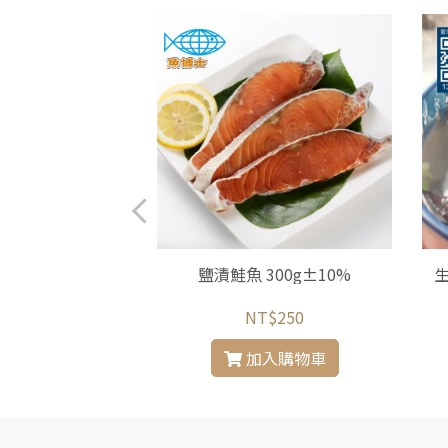
400g±30g/包
鹽漬鮭魚 300g±10%
生
$230
NT$250
入購物車
加入購物車