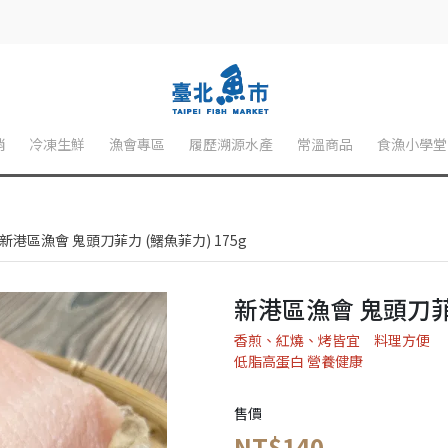
銷
冷凍生鮮
漁會專區
履歷溯源水產
常溫商品
食漁小學堂
新港區漁會 鬼頭刀菲力 (鱰魚菲力) 175g
新港區漁會 鬼頭刀菲力
香煎、紅燒、烤皆宜 料理方便
低脂高蛋白 營養健康
售價
NT$140