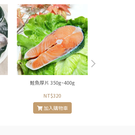
鮭魚厚片 350g~400g
新港區漁會 生產
九孔 3
NT$320
NT$
加入購物車
加入